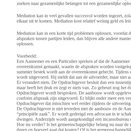
zoeken naar gezamenlijke belangen tot een gezamenlijke oplo
Mediation kan in veel gevallen succesvol worden ingezet, zola
elkaar uit te komen. Mediation kost relatief weinig geld en le
Mediation kan in een korte tijd problemen oplossen, voordat d
afspraken tussen partijen leiden, dan blijven alle andere manie
oplossen.
Voorbeeld:
Een Aannemer en een Particulier spreken af dat de Aannemer 
overeenkomst gemaakt, waarin de afspraken worden vastgeleg
summier bestek wordt aan de overeenkomst gehecht. Tijdens d
wordt uitgevoerd. Hij meldt dat aan de uitvoerder, maar niet 
Er verandert niets. De Opdrachtgever besluit dan een tussentij
maar heeft het druk en zegt er niets van. Zo gebeurt nog het 
Opdrachtgever wordt besproken. De aanbouw wordt opgeleverd
conform afspraak zijn uitgevoerd. Er blijkt onder meer een ve
Opdrachtgever dat misschien wel eerder (tijdens de uitvoerin
De Opdrachtgever is niet tevreden met de aanbouw en de Aanne
“principiële zaak”. Er wordt gedreigd een advocaat in te sch
dwingen. Anderzijds wordt aangekondigd een incassobureau opd
Hoe nu verder? Is het gemeenschappelijke belang nu naar de re
duren en hoeveel gaat dat kosten? Of is het gemeenschappelij