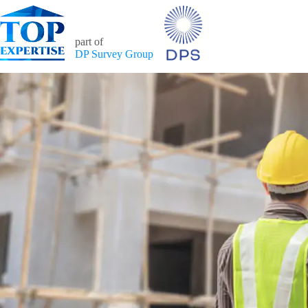
Ga
naar
de
part of
inhoud
DP Survey Group