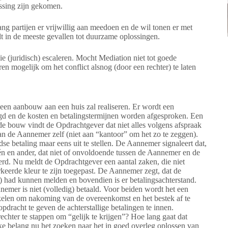
ssing zijn gekomen.
ng partijen er vrijwillig aan meedoen en de wil tonen er met
idt in de meeste gevallen tot duurzame oplossingen.
ie (juridisch) escaleren. Mocht Mediation niet tot goede
ren mogelijk om het conflict alsnog (door een rechter) te laten
een aanbouw aan een huis zal realiseren. Er wordt een
d en de kosten en betalingstermijnen worden afgesproken. Een
e bouw vindt de Opdrachtgever dat niet alles volgens afspraak
aan de Aannemer zelf (niet aan “kantoor” om het zo te zeggen).
dse betaling maar eens uit te stellen. De Aannemer signaleert dat,
één en ander, dat niet of onvoldoende tussen de Aannemer en de
. Nu meldt de Opdrachtgever een aantal zaken, die niet
rkeerde kleur te zijn toegepast. De Aannemer zegt, dat de
g) had kunnen melden en bovendien is er betalingsachterstand.
mer is niet (volledig) betaald. Voor beiden wordt het een
akelen om nakoming van de overeenkomst en het bestek af te
racht te geven de achterstallige betalingen te innen.
chter te stappen om “gelijk te krijgen”? Hoe lang gaat dat
ke belang nu het zoeken naar het in goed overleg oplossen van