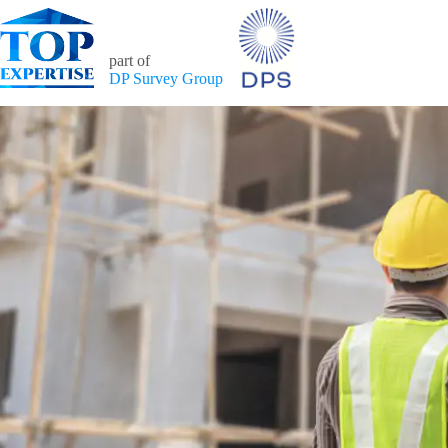
Ga
naar
de
part of
inhoud
DP Survey Group