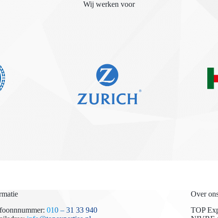
Wij werken voor
rmatie
Over on
efoonnnummer:
010 – 31 33 940
TOP Expe