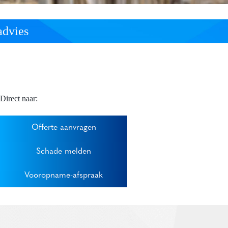
advies
Direct naar:
Offerte aanvragen
Schade melden
Vooropname-afspraak