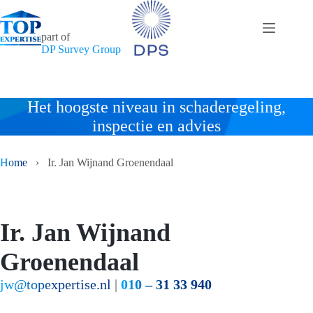
Ga
naar
de
part of
inhoud
DP Survey Group
Het hoogste niveau in schaderegeling,
inspectie en advies
Home
›
Ir. Jan Wijnand Groenendaal
Ir. Jan Wijnand
Groenendaal
jw@topexpertise.nl
|
010 – 31 33 940