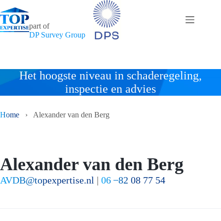
Ga
naar
de
part of
inhoud
DP Survey Group
Het hoogste niveau in schaderegeling,
inspectie en advies
Home
›
Alexander van den Berg
Alexander van den Berg
AVDB@topexpertise.nl
|
06 ̶ 82 08 77 54